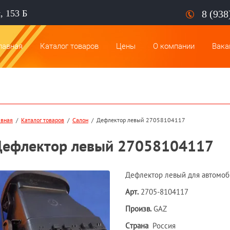
, 153 Б
8 (938
лавная
Каталог товаров
Цены
О компании
Вака
авная
  /  
Каталог товаров
  /  
Салон
  /  Дефлектор левый 27058104117
ефлектор левый 27058104117
Дефлектор левый для автомоб
Арт.
2705-8104117
Произв.
GAZ
Страна
Россия