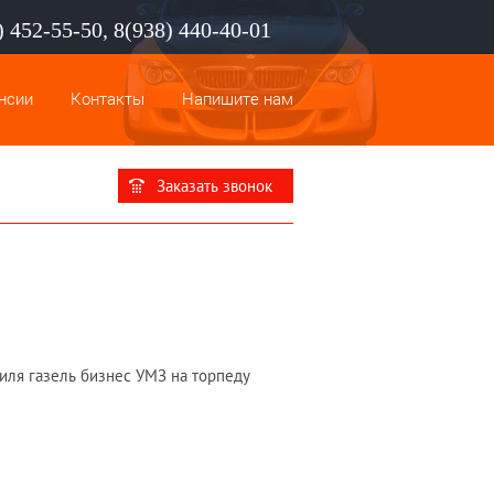
) 452-55-50, 8(938) 440-40-01
нсии
Контакты
Напишите нам
Заказать звонок
иля газель бизнес УМЗ на торпеду